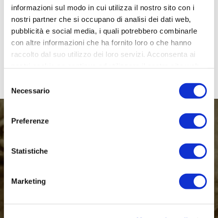
informazioni sul modo in cui utilizza il nostro sito con i
nostri partner che si occupano di analisi dei dati web,
PASTA CO MACCU
pubblicità e social media, i quali potrebbero combinarle
con altre informazioni che ha fornito loro o che hanno
raccolto dal suo utilizzo dei loro servizi. Acconsenta ai
nostri cookie se continua ad utilizzare il nostro sito web.
Selezione
Necessario
del
consenso
Preferenze
Statistiche
Guarda Tutto Il Menù
Marketing