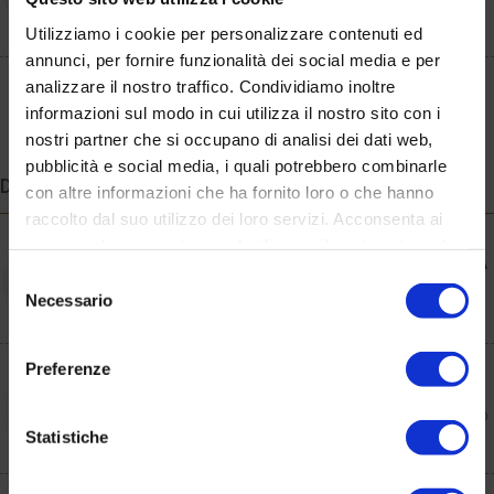
Utilizziamo i cookie per personalizzare contenuti ed
annunci, per fornire funzionalità dei social media e per
analizzare il nostro traffico. Condividiamo inoltre
informazioni sul modo in cui utilizza il nostro sito con i
nostri partner che si occupano di analisi dei dati web,
pubblicità e social media, i quali potrebbero combinarle
DOLCI
con altre informazioni che ha fornito loro o che hanno
raccolto dal suo utilizzo dei loro servizi. Acconsenta ai
nostri cookie se continua ad utilizzare il nostro sito web.
BIANCOMANGIARE ALLA MANDORLA
Selezione
Il Tradizionale Dolce Povero Ma Buono
Necessario
del
consenso
Preferenze
CANNOLO SICILIANO
Il Tradizionale Cannolo Siciliano Simbolo
Statistiche
Internazionale