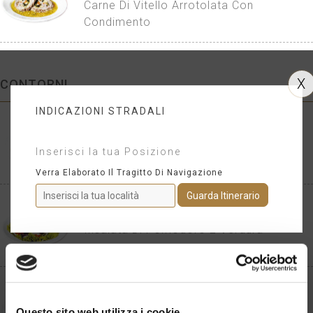
Carne Di Vitello Arrotolata Con
Condimento
X
CONTORNI
INDICAZIONI STRADALI
PATATE AL FORNO
Contorno Patate Al Forno Condite
Inserisci la tua Posizione
Verra Elaborato Il Tragitto Di Navigazione
INSALATA MISTA
Insalata Di Pomodoro E Verdura
PARMIGIANA DI MELANZANE
La Famosa Parmigiana Alla Siciliana
Questo sito web utilizza i cookie